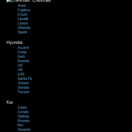
Chevrolet
Aveo
Captiva
Cruze
Lacetti
Lanos
Orlando
Spark
Hyundai
Accent
Creta
Getz
Elantra
i20
i30
ix35
Santa Fe
Solaris
Sonata
Tucson
Kia
Ceed
Cerato
Optima
Picanto
Rio
Sorento